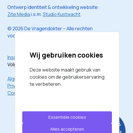
Ontwerp identiteit & ontwikkeling website:
Zite Media
i.s.m.
Studio Kustwacht
.
© 2026 De Vragendokter – Alle rechten
voorbehouden
Wij gebruiken cookies
Inschrijven voor de nieuwsbrief
Volg mij via
Instagram
Deze website maakt gebruik van
cookies om de gebruikerservaring
Algemene Voorwaarden
te verbeteren.
Privacyverklaring
Cookieverklaring
Essentiële cookies
Alles accepteren