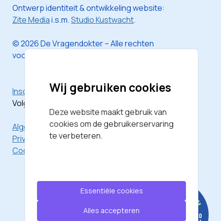
Ontwerp identiteit & ontwikkeling website:
Zite Media
i.s.m.
Studio Kustwacht
.
© 2026 De Vragendokter – Alle rechten
voorbehouden
Wij gebruiken cookies
Inschrijven voor de nieuwsbrief
Volg mij via
Instagram
Deze website maakt gebruik van
cookies om de gebruikerservaring
Algemene Voorwaarden
te verbeteren.
Privacyverklaring
Cookieverklaring
Essentiële cookies
Alles accepteren