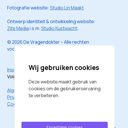
Fotografie website:
Studio Lin Maakt
Ontwerp identiteit & ontwikkeling website:
Zite Media
i.s.m.
Studio Kustwacht
.
© 2026 De Vragendokter – Alle rechten
voorbehouden
Wij gebruiken cookies
Inschrijven voor de nieuwsbrief
Volg mij via
Instagram
Deze website maakt gebruik van
cookies om de gebruikerservaring
Algemene Voorwaarden
te verbeteren.
Privacyverklaring
Cookieverklaring
Essentiële cookies